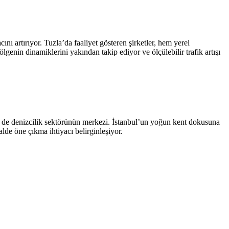
nı artırıyor. Tuzla’da faaliyet gösteren şirketler, hem yerel
enin dinamiklerini yakından takip ediyor ve ölçülebilir trafik artışı
em de denizcilik sektörünün merkezi. İstanbul’un yoğun kent dokusuna
alde öne çıkma ihtiyacı belirginleşiyor.