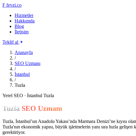
F
fevzi.co
Hizmetler
Hakkımda
Blog
İletişim
Teklif al
Anasayfa
/
SEO Uzmanı
/
İstanbul
/
Tuzla
Yerel SEO · İstanbul Tuzla
Tuzla
SEO Uzmanı
Tuzla, İstanbul’un Anadolu Yakası’nda Marmara Denizi’ne kıyısı olan ve s
Tuzla'nın ekonomik yapısı, büyük işletmelerin yanı sıra hızla gelişen kü
gerektiriyor.