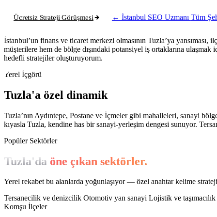
Ücretsiz Strateji Görüşmesi
← İstanbul SEO Uzmanı
Tüm Şeh
İstanbul’un finans ve ticaret merkezi olmasının Tuzla’ya yansıması, ilç
müşterilere hem de bölge dışındaki potansiyel iş ortaklarına ulaşmak i
hedefli stratejiler oluşturuyorum.
Yerel İçgörü
Tuzla'a özel dinamik
Tuzla’nın Aydıntepe, Postane ve İçmeler gibi mahalleleri, sanayi böl
kıyasla Tuzla, kendine has bir sanayi-yerleşim dengesi sunuyor. Tersane
Popüler Sektörler
Tuzla'da
öne çıkan sektörler.
Yerel rekabet bu alanlarda yoğunlaşıyor — özel anahtar kelime stratejis
Tersanecilik ve denizcilik
Otomotiv yan sanayi
Lojistik ve taşımacılı
Komşu İlçeler