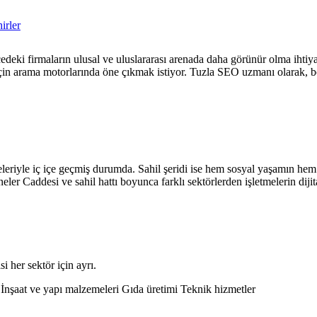
irler
edeki firmaların ulusal ve uluslararası arenada daha görünür olma ihtiyacı
çin arama motorlarında öne çıkmak istiyor. Tuzla SEO uzmanı olarak, bölg
geleriyle iç içe geçmiş durumda. Sahil şeridi ise hem sosyal yaşamın h
ler Caddesi ve sahil hattı boyunca farklı sektörlerden işletmelerin dijit
i her sektör için ayrı.
k
İnşaat ve yapı malzemeleri
Gıda üretimi
Teknik hizmetler