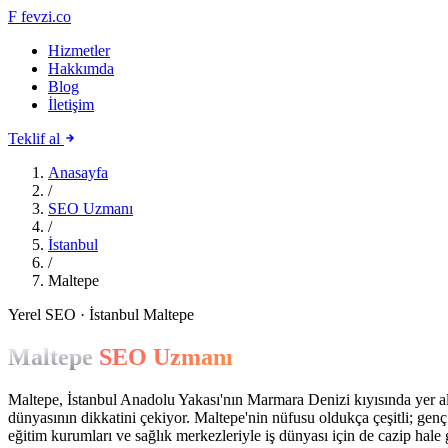
F
fevzi.co
Hizmetler
Hakkımda
Blog
İletişim
Teklif al
Anasayfa
/
SEO Uzmanı
/
İstanbul
/
Maltepe
Yerel SEO · İstanbul Maltepe
Maltepe
SEO Uzmanı
Maltepe, İstanbul Anadolu Yakası'nın Marmara Denizi kıyısında yer ala
dünyasının dikkatini çekiyor. Maltepe'nin nüfusu oldukça çeşitli; genç
eğitim kurumları ve sağlık merkezleriyle iş dünyası için de cazip hale 