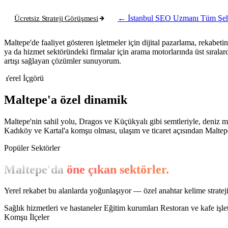
Ücretsiz Strateji Görüşmesi
← İstanbul SEO Uzmanı
Tüm Şeh
Maltepe'de faaliyet gösteren işletmeler için dijital pazarlama, rekabe
ya da hizmet sektöründeki firmalar için arama motorlarında üst sırala
artışı sağlayan çözümler sunuyorum.
Yerel İçgörü
Maltepe'a özel dinamik
Maltepe'nin sahil yolu, Dragos ve Küçükyalı gibi semtleriyle, deniz ma
Kadıköy ve Kartal'a komşu olması, ulaşım ve ticaret açısından Maltepe'y
Popüler Sektörler
Maltepe'da
öne çıkan sektörler.
Yerel rekabet bu alanlarda yoğunlaşıyor — özel anahtar kelime stratejis
Sağlık hizmetleri ve hastaneler
Eğitim kurumları
Restoran ve kafe işle
Komşu İlçeler