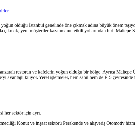
irler
tin yoğun olduğu İstanbul genelinde öne çıkmak adına büyük önem taşıyor.
rda çıkmak, yeni müşteriler kazanmanın etkili yollarından biri. Maltepe 
nzaralı restoran ve kafelerin yoğun olduğu bir bölge. Ayrıca Maltepe Üni
i avantajlı kılıyor. Yerel işletmeler, hem sahil hem de E-5 çevresinde fa
i her sektör için ayrı.
tmeciliği
Konut ve inşaat sektörü
Perakende ve alışveriş
Otomotiv hizme