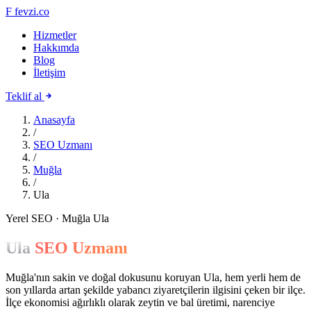
F
fevzi.co
Hizmetler
Hakkımda
Blog
İletişim
Teklif al
Anasayfa
/
SEO Uzmanı
/
Muğla
/
Ula
Yerel SEO · Muğla Ula
Ula
SEO Uzmanı
Muğla'nın sakin ve doğal dokusunu koruyan Ula, hem yerli hem de
son yıllarda artan şekilde yabancı ziyaretçilerin ilgisini çeken bir ilçe.
İlçe ekonomisi ağırlıklı olarak zeytin ve bal üretimi, narenciye