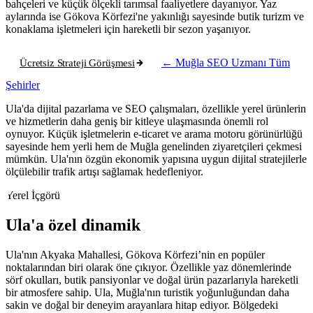
bahçeleri ve küçük ölçekli tarımsal faaliyetlere dayanıyor. Yaz
aylarında ise Gökova Körfezi'ne yakınlığı sayesinde butik turizm ve
konaklama işletmeleri için hareketli bir sezon yaşanıyor.
Ücretsiz Strateji Görüşmesi
← Muğla SEO Uzmanı
Tüm
Şehirler
Ula'da dijital pazarlama ve SEO çalışmaları, özellikle yerel ürünlerin
ve hizmetlerin daha geniş bir kitleye ulaşmasında önemli rol
oynuyor. Küçük işletmelerin e-ticaret ve arama motoru görünürlüğü
sayesinde hem yerli hem de Muğla genelinden ziyaretçileri çekmesi
mümkün. Ula'nın özgün ekonomik yapısına uygun dijital stratejilerle
ölçülebilir trafik artışı sağlamak hedefleniyor.
Yerel İçgörü
Ula'a özel dinamik
Ula'nın Akyaka Mahallesi, Gökova Körfezi’nin en popüler
noktalarından biri olarak öne çıkıyor. Özellikle yaz dönemlerinde
sörf okulları, butik pansiyonlar ve doğal ürün pazarlarıyla hareketli
bir atmosfere sahip. Ula, Muğla'nın turistik yoğunluğundan daha
sakin ve doğal bir deneyim arayanlara hitap ediyor. Bölgedeki