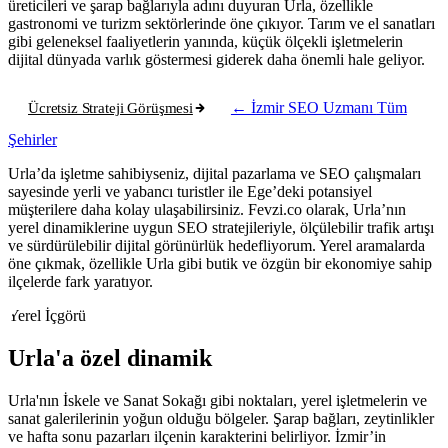
üreticileri ve şarap bağlarıyla adını duyuran Urla, özellikle
gastronomi ve turizm sektörlerinde öne çıkıyor. Tarım ve el sanatları
gibi geleneksel faaliyetlerin yanında, küçük ölçekli işletmelerin
dijital dünyada varlık göstermesi giderek daha önemli hale geliyor.
Ücretsiz Strateji Görüşmesi
← İzmir SEO Uzmanı
Tüm
Şehirler
Urla’da işletme sahibiyseniz, dijital pazarlama ve SEO çalışmaları
sayesinde yerli ve yabancı turistler ile Ege’deki potansiyel
müşterilere daha kolay ulaşabilirsiniz. Fevzi.co olarak, Urla’nın
yerel dinamiklerine uygun SEO stratejileriyle, ölçülebilir trafik artışı
ve sürdürülebilir dijital görünürlük hedefliyorum. Yerel aramalarda
öne çıkmak, özellikle Urla gibi butik ve özgün bir ekonomiye sahip
ilçelerde fark yaratıyor.
Yerel İçgörü
Urla'a özel dinamik
Urla'nın İskele ve Sanat Sokağı gibi noktaları, yerel işletmelerin ve
sanat galerilerinin yoğun olduğu bölgeler. Şarap bağları, zeytinlikler
ve hafta sonu pazarları ilçenin karakterini belirliyor. İzmir’in