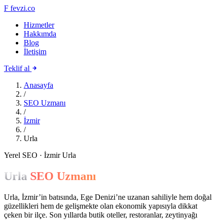
F
fevzi.co
Hizmetler
Hakkımda
Blog
İletişim
Teklif al
Anasayfa
/
SEO Uzmanı
/
İzmir
/
Urla
Yerel SEO · İzmir Urla
Urla
SEO Uzmanı
Urla, İzmir’in batısında, Ege Denizi’ne uzanan sahiliyle hem doğal
güzellikleri hem de gelişmekte olan ekonomik yapısıyla dikkat
çeken bir ilçe. Son yıllarda butik oteller, restoranlar, zeytinyağı