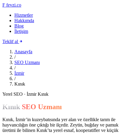
F
fevzi.co
Hizmetler
Hakkımda
Blog
İletişim
Teklif al
Anasayfa
/
SEO Uzmanı
/
İzmir
/
Kınık
Yerel SEO · İzmir Kınık
Kınık
SEO Uzmanı
Kınık, İzmir’in kuzeybatısında yer alan ve özellikle tarım ile
hayvancılığın öne çıktığı bir ilçedir. Zeytin, buğday ve pamuk
üretimi ile bilinen Kınık’ta yerel esnaf, kooperatifler ve küçük