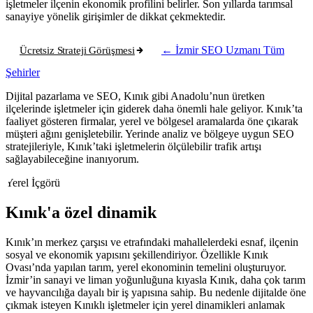
işletmeler ilçenin ekonomik profilini belirler. Son yıllarda tarımsal
sanayiye yönelik girişimler de dikkat çekmektedir.
Ücretsiz Strateji Görüşmesi
← İzmir SEO Uzmanı
Tüm
Şehirler
Dijital pazarlama ve SEO, Kınık gibi Anadolu’nun üretken
ilçelerinde işletmeler için giderek daha önemli hale geliyor. Kınık’ta
faaliyet gösteren firmalar, yerel ve bölgesel aramalarda öne çıkarak
müşteri ağını genişletebilir. Yerinde analiz ve bölgeye uygun SEO
stratejileriyle, Kınık’taki işletmelerin ölçülebilir trafik artışı
sağlayabileceğine inanıyorum.
Yerel İçgörü
Kınık'a özel dinamik
Kınık’ın merkez çarşısı ve etrafındaki mahallelerdeki esnaf, ilçenin
sosyal ve ekonomik yapısını şekillendiriyor. Özellikle Kınık
Ovası’nda yapılan tarım, yerel ekonominin temelini oluşturuyor.
İzmir’in sanayi ve liman yoğunluğuna kıyasla Kınık, daha çok tarım
ve hayvancılığa dayalı bir iş yapısına sahip. Bu nedenle dijitalde öne
çıkmak isteyen Kınıklı işletmeler için yerel dinamikleri anlamak