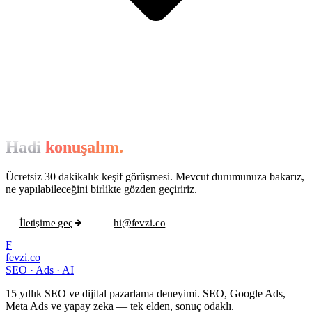
Hadi
konuşalım.
Ücretsiz 30 dakikalık keşif görüşmesi. Mevcut durumunuza bakarız,
ne yapılabileceğini birlikte gözden geçiririz.
İletişime geç
hi@fevzi.co
F
fevzi.co
SEO · Ads · AI
15 yıllık SEO ve dijital pazarlama deneyimi. SEO, Google Ads,
Meta Ads ve yapay zeka — tek elden, sonuç odaklı.