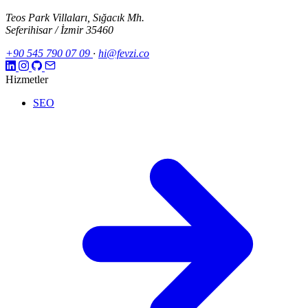
Teos Park Villaları, Sığacık Mh.
Seferihisar / İzmir 35460
+90 545 790 07 09
·
hi@fevzi.co
Hizmetler
SEO