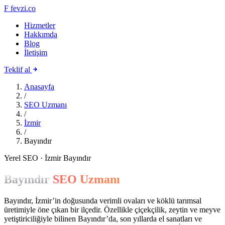
F
fevzi.co
Hizmetler
Hakkımda
Blog
İletişim
Teklif al
Anasayfa
/
SEO Uzmanı
/
İzmir
/
Bayındır
Yerel SEO · İzmir Bayındır
Bayındır
SEO Uzmanı
Bayındır, İzmir’in doğusunda verimli ovaları ve köklü tarımsal
üretimiyle öne çıkan bir ilçedir. Özellikle çiçekçilik, zeytin ve meyve
yetiştiriciliğiyle bilinen Bayındır’da, son yıllarda el sanatları ve