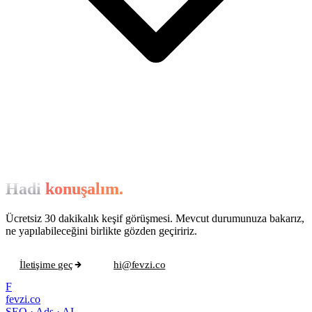
Hadi
konuşalım.
Ücretsiz 30 dakikalık keşif görüşmesi. Mevcut durumunuza bakarız,
ne yapılabileceğini birlikte gözden geçiririz.
İletişime geç
hi@fevzi.co
F
fevzi.co
SEO · Ads · AI