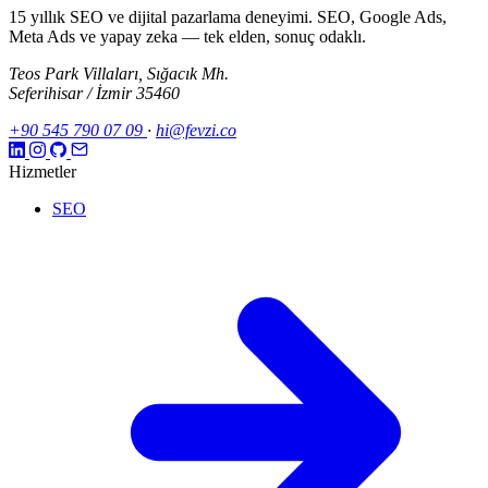
15 yıllık SEO ve dijital pazarlama deneyimi. SEO, Google Ads,
Meta Ads ve yapay zeka — tek elden, sonuç odaklı.
Teos Park Villaları, Sığacık Mh.
Seferihisar / İzmir 35460
+90 545 790 07 09
·
hi@fevzi.co
Hizmetler
SEO