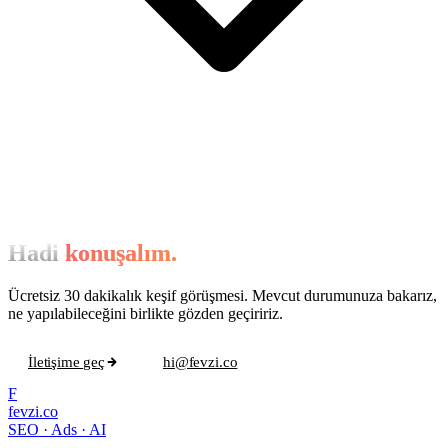
Hadi
konuşalım.
Ücretsiz 30 dakikalık keşif görüşmesi. Mevcut durumunuza bakarız,
ne yapılabileceğini birlikte gözden geçiririz.
İletişime geç
hi@fevzi.co
F
fevzi.co
SEO · Ads · AI