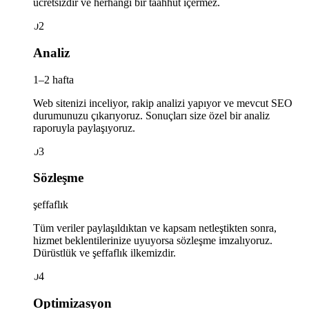
ücretsizdir ve herhangi bir taahhüt içermez.
02
Analiz
1–2 hafta
Web sitenizi inceliyor, rakip analizi yapıyor ve mevcut SEO
durumunuzu çıkarıyoruz. Sonuçları size özel bir analiz
raporuyla paylaşıyoruz.
03
Sözleşme
şeffaflık
Tüm veriler paylaşıldıktan ve kapsam netleştikten sonra,
hizmet beklentilerinize uyuyorsa sözleşme imzalıyoruz.
Dürüstlük ve şeffaflık ilkemizdir.
04
Optimizasyon