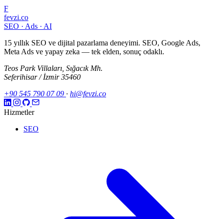
F
fevzi.co
SEO · Ads · AI
15 yıllık SEO ve dijital pazarlama deneyimi. SEO, Google Ads,
Meta Ads ve yapay zeka — tek elden, sonuç odaklı.
Teos Park Villaları, Sığacık Mh.
Seferihisar / İzmir 35460
+90 545 790 07 09
·
hi@fevzi.co
Hizmetler
SEO