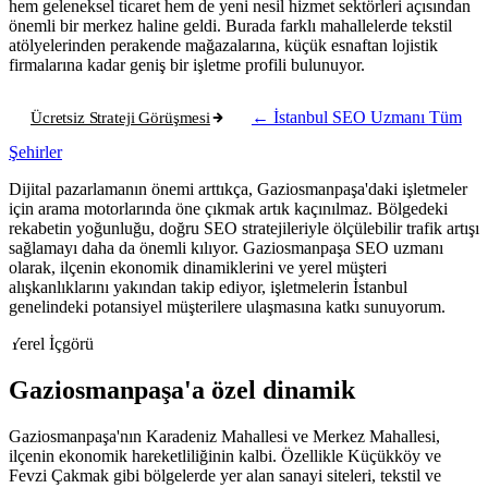
hem geleneksel ticaret hem de yeni nesil hizmet sektörleri açısından
önemli bir merkez haline geldi. Burada farklı mahallelerde tekstil
atölyelerinden perakende mağazalarına, küçük esnaftan lojistik
firmalarına kadar geniş bir işletme profili bulunuyor.
Ücretsiz Strateji Görüşmesi
← İstanbul SEO Uzmanı
Tüm
Şehirler
Dijital pazarlamanın önemi arttıkça, Gaziosmanpaşa'daki işletmeler
için arama motorlarında öne çıkmak artık kaçınılmaz. Bölgedeki
rekabetin yoğunluğu, doğru SEO stratejileriyle ölçülebilir trafik artışı
sağlamayı daha da önemli kılıyor. Gaziosmanpaşa SEO uzmanı
olarak, ilçenin ekonomik dinamiklerini ve yerel müşteri
alışkanlıklarını yakından takip ediyor, işletmelerin İstanbul
genelindeki potansiyel müşterilere ulaşmasına katkı sunuyorum.
Yerel İçgörü
Gaziosmanpaşa'a özel dinamik
Gaziosmanpaşa'nın Karadeniz Mahallesi ve Merkez Mahallesi,
ilçenin ekonomik hareketliliğinin kalbi. Özellikle Küçükköy ve
Fevzi Çakmak gibi bölgelerde yer alan sanayi siteleri, tekstil ve