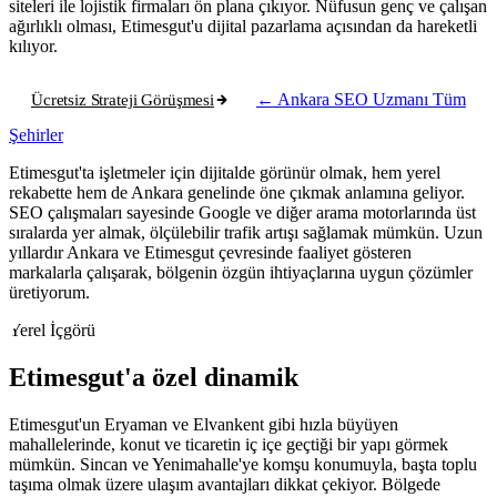
siteleri ile lojistik firmaları ön plana çıkıyor. Nüfusun genç ve çalışan
ağırlıklı olması, Etimesgut'u dijital pazarlama açısından da hareketli
kılıyor.
Ücretsiz Strateji Görüşmesi
← Ankara SEO Uzmanı
Tüm
Şehirler
Etimesgut'ta işletmeler için dijitalde görünür olmak, hem yerel
rekabette hem de Ankara genelinde öne çıkmak anlamına geliyor.
SEO çalışmaları sayesinde Google ve diğer arama motorlarında üst
sıralarda yer almak, ölçülebilir trafik artışı sağlamak mümkün. Uzun
yıllardır Ankara ve Etimesgut çevresinde faaliyet gösteren
markalarla çalışarak, bölgenin özgün ihtiyaçlarına uygun çözümler
üretiyorum.
Yerel İçgörü
Etimesgut'a özel dinamik
Etimesgut'un Eryaman ve Elvankent gibi hızla büyüyen
mahallelerinde, konut ve ticaretin iç içe geçtiği bir yapı görmek
mümkün. Sincan ve Yenimahalle'ye komşu konumuyla, başta toplu
taşıma olmak üzere ulaşım avantajları dikkat çekiyor. Bölgede