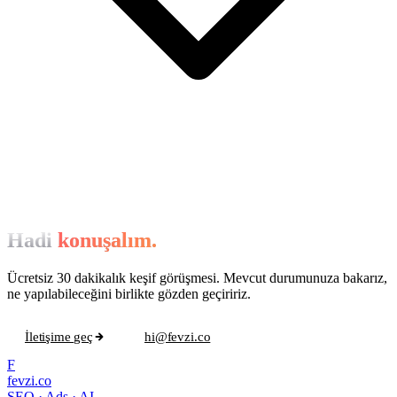
Hadi
konuşalım.
Ücretsiz 30 dakikalık keşif görüşmesi. Mevcut durumunuza bakarız,
ne yapılabileceğini birlikte gözden geçiririz.
İletişime geç
hi@fevzi.co
F
fevzi.co
SEO · Ads · AI