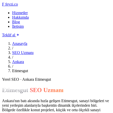
F
fevzi.co
Hizmetler
Hakkımda
Blog
İletişim
Teklif al
Anasayfa
/
SEO Uzmanı
/
Ankara
/
Etimesgut
Yerel SEO · Ankara Etimesgut
Etimesgut
SEO Uzmanı
Ankara'nın batı aksında hızla gelişen Etimesgut, sanayi bölgeleri ve
yeni yerleşim alanlarıyla başkentin dinamik ilçelerinden biri.
Bölgede özellikle konut projeleri, küçük ve orta ölçekli sanayi