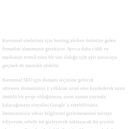
Kurumsal SEO’da Genel Noktalar
Hosting ve Domain
Kurumsal siteleriniz için hosting alırken önünüze gelen
firmadan almamanız gerekiyor. Ayrıca daha ciddi ve
markanızı temsil eden bir site olduğu için ayrı sunucuya
geçmek de mantıklı olabilir.
Kurumsal SEO için domain seçimine gelecek
olursam, domaininizi 1 yıllıktan uzun süre kaydederek uzun
ömürlü bir proje olduğunuzu, uzun zaman yayında
kalacağınızın sinyalini Google’a verebilirsiniz.
Domaininizin whois bilgilerini gizlememenizi tavsiye
ediyorum, sebebi ise gizleyecek saklayacak bir şeyiniz