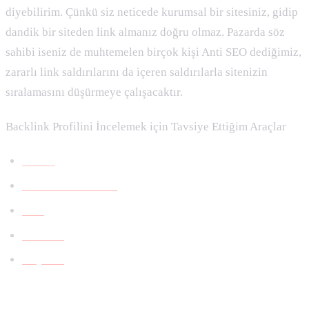
diyebilirim. Çünkü siz neticede kurumsal bir sitesiniz, gidip
dandik bir siteden link almanız doğru olmaz. Pazarda söz
sahibi iseniz de muhtemelen birçok kişi Anti SEO dediğimiz,
zararlı link saldırılarını da içeren saldırılarla sitenizin
sıralamasını düşürmeye çalışacaktır.
Backlink Profilini İncelemek için Tavsiye Ettiğim Araçlar
Ahrefs
Link Research Tool
Moz
Semrush
Majestic