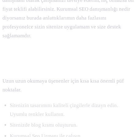
danışmanı olarak çalışmanızı tavsiye ederim, hiç olmazsa bir
fiyat teklifi alabilirsiniz. Kurumsal SEO danışmanlığı nedir
diyorsanız burada anlattıklarımın daha fazlasını
profesyonelce sizin sitenize uygulamam ve size destek
sağlamamdır.
Kurumsal SEO için Ufak 10 Tavsiye
Uzun uzun okumaya üşenenler için kısa kısa önemli püf
noktalar.
Sitenizin tasarımını kaliteli çizgilerle dizayn edin.
Uyumlu renkler kullanın.
Sitenizde blog kısmı oluşturun.
Kurumsal Seo Uzmanı ile çalışın