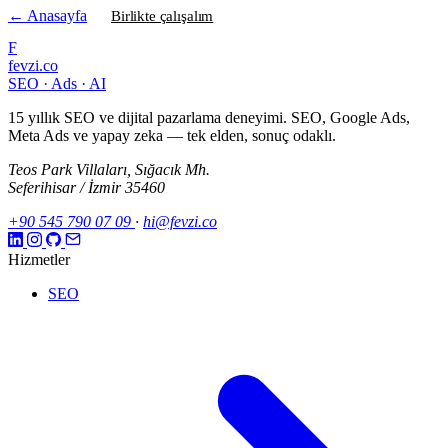
← Anasayfa
Birlikte çalışalım
F
fevzi.co
SEO · Ads · AI
15 yıllık SEO ve dijital pazarlama deneyimi. SEO, Google Ads,
Meta Ads ve yapay zeka — tek elden, sonuç odaklı.
Teos Park Villaları, Sığacık Mh.
Seferihisar / İzmir 35460
+90 545 790 07 09
·
hi@fevzi.co
Hizmetler
SEO