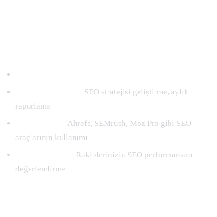
Gelişmiş SEO stratejileri ile hedef kitlenize ulaşın.
+Starter paketi hizmetleri
SEO danışmanlığı:
SEO stratejisi geliştirme, aylık
raporlama
SEO araçları:
Ahrefs, SEMrush, Moz Pro gibi SEO
araçlarının kullanımı
Rekabet analizi:
Rakiplerinizin SEO performansını
değerlendirme
Ultimate
60.000TL/AY