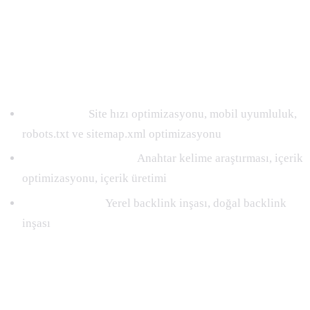
Başlangıç ​​düzeyi siteler için uygun fiyatlı çözüm.
Teknik SEO:
Site hızı optimizasyonu, mobil uyumluluk,
robots.txt ve sitemap.xml optimizasyonu
İçerik optimizasyonu:
Anahtar kelime araştırması, içerik
optimizasyonu, içerik üretimi
Backlink inşası:
Yerel backlink inşası, doğal backlink
inşası
Advanced 30.000TL/AY