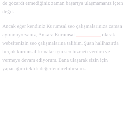
de gözardı etmediğiniz zaman başarıya ulaşmamanız içten
değil.
Ancak eğer kendiniz Kurumsal seo çalışmalarınıza zaman
ayıramıyorsanız, Ankara Kurumsal
Seo Uzmanı
olarak
websitenizin seo çalışmalarına talibim. Şuan halihazırda
birçok kurumsal firmalar için seo hizmeti verdim ve
vermeye devam ediyorum. Bana ulaşarak sizin için
yapacağım teklifi değerlendirebilirsiniz.
2024 Kurumsal SEO Hizmeti Fiyatları
Starter
17.000TL/AY