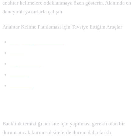
anahtar kelimelere odaklanmaya özen gösterin. Alanında en
deneyimli yazarlarla çalışın.
Anahtar Kelime Planlaması için Tavsiye Ettiğim Araçlar
Google Keyword Planner
Ahrefs
Keyword Tool
Semrush
KWFinder
Backlink Temizliği
Backlink temizliği her site için yapılması gerekli olan bir
durum ancak kurumsal sitelerde durum daha farklı