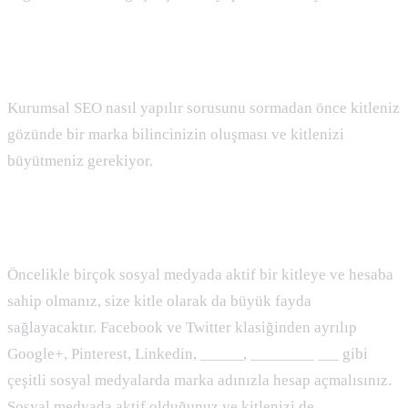
Marka Bilinci Oluşturma
Kurumsal SEO nasıl yapılır sorusunu sormadan önce kitleniz
gözünde bir marka bilincinizin oluşması ve kitlenizi
büyütmeniz gerekiyor.
Sosyal Medya Hesaplarının Açılması
Öncelikle birçok sosyal medyada aktif bir kitleye ve hesaba
sahip olmanız, size kitle olarak da büyük fayda
sağlayacaktır. Facebook ve Twitter klasiğinden ayrılıp
Google+, Pinterest, Linkedin,
Reddit
,
StumbleUpon
gibi
çeşitli sosyal medyalarda marka adınızla hesap açmalısınız.
Sosyal medyada aktif olduğunuz ve kitlenizi de