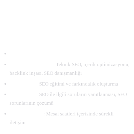
En kapsamlı SEO paketi ile Google’da zirveye çıkın.
+Advanced paketi hizmetleri
SEO optimizasyonu:
Teknik SEO, içerik optimizasyonu,
backlink inşası, SEO danışmanlığı
SEO eğitimi:
SEO eğitimi ve farkındalık oluşturma
SEO desteği:
SEO ile ilgili soruların yanıtlanması, SEO
sorunlarının çözümü
Telefon Desteği
: Mesai saatleri içerisinde sürekli
iletişim.