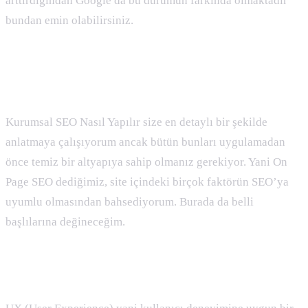
arttırdığından Google da bu durumun farkında olmaktadır
bundan emin olabilirsiniz.
Kurumsal Siteler için Site İçi SEO
Kurumsal SEO Nasıl Yapılır size en detaylı bir şekilde
anlatmaya çalışıyorum ancak bütün bunları uygulamadan
önce temiz bir altyapıya sahip olmanız gerekiyor. Yani On
Page SEO dediğimiz, site içindeki birçok faktörün SEO’ya
uyumlu olmasından bahsediyorum. Burada da belli
başlılarına değineceğim.
UX Uyumlu Tasarım