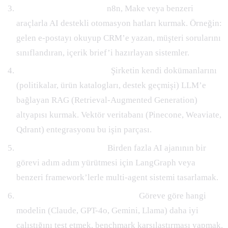
Workflow otomasyonu:
n8n, Make veya benzeri
araçlarla AI destekli otomasyon hatları kurmak. Örneğin:
gelen e-postayı okuyup CRM’e yazan, müşteri sorularını
sınıflandıran, içerik brief’i hazırlayan sistemler.
RAG sistemleri kurmak:
Şirketin kendi dokümanlarını
(politikalar, ürün katalogları, destek geçmişi) LLM’e
bağlayan RAG (Retrieval-Augmented Generation)
altyapısı kurmak. Vektör veritabanı (Pinecone, Weaviate,
Qdrant) entegrasyonu bu işin parçası.
AI agent orchestration:
Birden fazla AI ajanının bir
görevi adım adım yürütmesi için LangGraph veya
benzeri framework’lerle multi-agent sistemi tasarlamak.
Model seçimi ve değerlendirme:
Göreve göre hangi
modelin (Claude, GPT-4o, Gemini, Llama) daha iyi
çalıştığını test etmek, benchmark karşılaştırması yapmak.