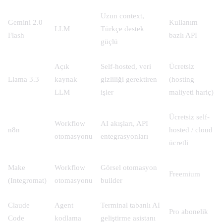
Uzun context,
Gemini 2.0
Kullanım
LLM
Türkçe destek
Flash
bazlı API
güçlü
Açık
Self-hosted, veri
Ücretsiz
Llama 3.3
kaynak
gizliliği gerektiren
(hosting
LLM
işler
maliyeti hariç)
Ücretsiz self-
Workflow
AI akışları, API
n8n
hosted / cloud
otomasyonu
entegrasyonları
ücretli
Make
Workflow
Görsel otomasyon
Freemium
(Integromat)
otomasyonu
builder
Claude
Agent
Terminal tabanlı AI
Pro abonelik
Code
kodlama
geliştirme asistanı