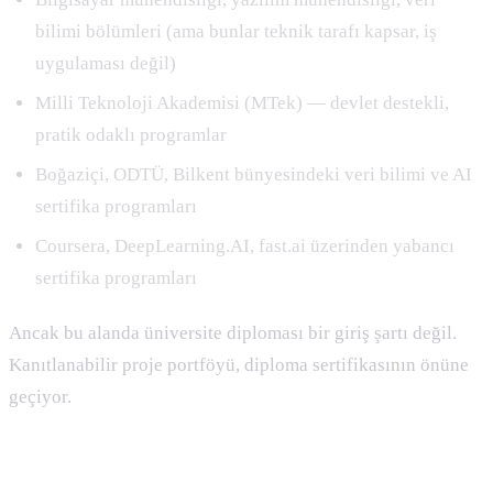
bilimi bölümleri (ama bunlar teknik tarafı kapsar, iş
uygulaması değil)
Milli Teknoloji Akademisi (MTek) — devlet destekli,
pratik odaklı programlar
Boğaziçi, ODTÜ, Bilkent bünyesindeki veri bilimi ve AI
sertifika programları
Coursera, DeepLearning.AI, fast.ai üzerinden yabancı
sertifika programları
Ancak bu alanda üniversite diploması bir giriş şartı değil.
Kanıtlanabilir proje portföyü, diploma sertifikasının önüne
geçiyor.
Self-Taught Yolu: Hangi Kaynaklar İşe Yarar?