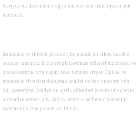
Kariyer.net üzerinden doğrulamanızı öneririm. Piyasa çok
hareketli.
Türkiye’de Talebin Güçlü Olduğu Sektörler
Bankaları ve fintech şirketleri bu alanda en erken hareket
edenler arasında. E-ticaret platformları müşteri hizmetleri ve
kişiselleştirme için yapay zeka uzmanı arıyor. Hukuk ve
muhasebe firmaları doküman analizi ve veri çıkarımı için
ilgi gösteriyor. Medya ve içerik şirketleri üretim süreçlerini
otomatize etmek için. Sağlık sektörü ise henüz başlangıç
aşamasında ama potansiyel büyük.
Ekosistem Nereye Gidiyor?