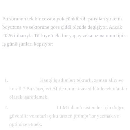
Yapay Zeka Uzmanı Ne İş Yapar?
Bu sorunun tek bir cevabı yok çünkü rol, çalışılan şirketin
boyutuna ve sektörüne göre ciddi ölçüde değişiyor. Ancak
2026 itibarıyla Türkiye’deki bir yapay zeka uzmanının tipik
iş günü şunları kapsıyor:
Günlük ve Haftalık Görevler
Süreç analizi:
Hangi iş adımları tekrarlı, zaman alıcı ve
kurallı? Bu süreçleri AI ile otomatize edilebilecek olanlar
olarak işaretlemek.
Prompt mühendisliği:
LLM tabanlı sistemler için doğru,
güvenilir ve tutarlı çıktı üreten prompt’lar yazmak ve
optimize etmek.