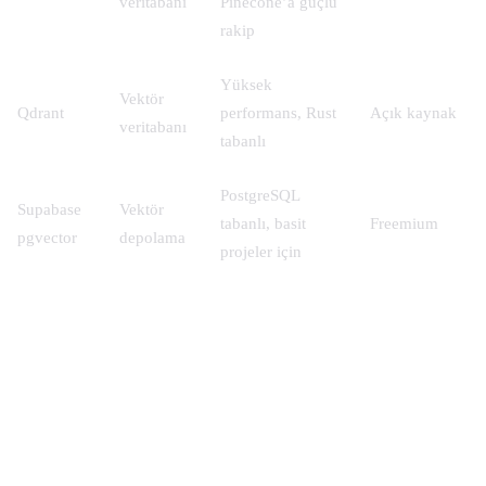
veritabanı
Pinecone’a güçlü
rakip
Yüksek
Vektör
Qdrant
performans, Rust
Açık kaynak
veritabanı
tabanlı
PostgreSQL
Supabase
Vektör
tabanlı, basit
Freemium
pgvector
depolama
projeler için
Türkiye’de Yapay Zeka Uzmanı
Maaşları ve Pazar Durumu (2026)