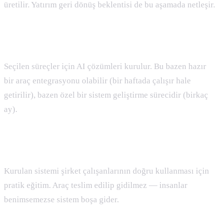
üretilir. Yatırım geri dönüş beklentisi de bu aşamada netleşir.
3. Implementation
Seçilen süreçler için AI çözümleri kurulur. Bu bazen hazır
bir araç entegrasyonu olabilir (bir haftada çalışır hale
getirilir), bazen özel bir sistem geliştirme sürecidir (birkaç
ay).
4. Ekip Eğitimi
Kurulan sistemi şirket çalışanlarının doğru kullanması için
pratik eğitim. Araç teslim edilip gidilmez — insanlar
benimsemezse sistem boşa gider.