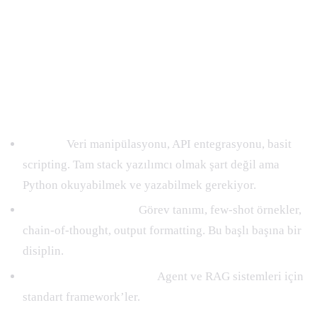
Yapay Zeka Uzmanının Sahip Olması
Gereken Beceriler
Teknik Beceriler
Python:
Veri manipülasyonu, API entegrasyonu, basit
scripting. Tam stack yazılımcı olmak şart değil ama
Python okuyabilmek ve yazabilmek gerekiyor.
Prompt mühendisliği:
Görev tanımı, few-shot örnekler,
chain-of-thought, output formatting. Bu başlı başına bir
disiplin.
LangChain / LangGraph:
Agent ve RAG sistemleri için
standart framework’ler.