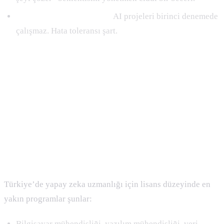
Sabır ve deneme yanılma:
AI projeleri birinci denemede
çalışmaz. Hata toleransı şart.
Nasıl Yapay Zeka Uzmanı Olunur?
Eğitim ve Kariyer Yolu
Türkiye’deki Eğitim Seçenekleri
Türkiye’de yapay zeka uzmanlığı için lisans düzeyinde en
yakın programlar şunlar:
Bilgisayar mühendisliği, yazılım mühendisliği, veri