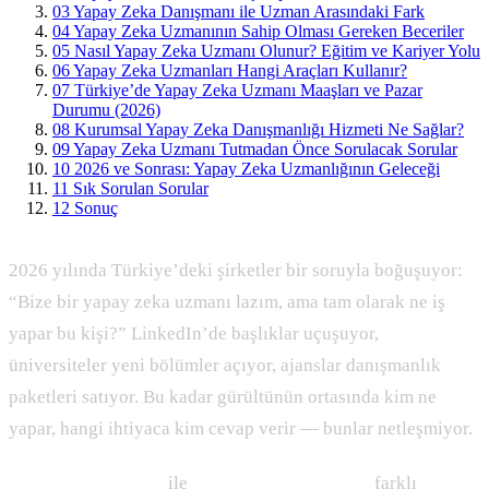
03
Yapay Zeka Danışmanı ile Uzman Arasındaki Fark
04
Yapay Zeka Uzmanının Sahip Olması Gereken Beceriler
05
Nasıl Yapay Zeka Uzmanı Olunur? Eğitim ve Kariyer Yolu
06
Yapay Zeka Uzmanları Hangi Araçları Kullanır?
07
Türkiye’de Yapay Zeka Uzmanı Maaşları ve Pazar
Durumu (2026)
08
Kurumsal Yapay Zeka Danışmanlığı Hizmeti Ne Sağlar?
09
Yapay Zeka Uzmanı Tutmadan Önce Sorulacak Sorular
10
2026 ve Sonrası: Yapay Zeka Uzmanlığının Geleceği
11
Sık Sorulan Sorular
12
Sonuç
2026 yılında Türkiye’deki şirketler bir soruyla boğuşuyor:
“Bize bir yapay zeka uzmanı lazım, ama tam olarak ne iş
yapar bu kişi?” LinkedIn’de başlıklar uçuşuyor,
üniversiteler yeni bölümler açıyor, ajanslar danışmanlık
paketleri satıyor. Bu kadar gürültünün ortasında kim ne
yapar, hangi ihtiyaca kim cevap verir — bunlar netleşmiyor.
Yapay zeka uzmanı
ile
yapay zeka danışmanı
farklı