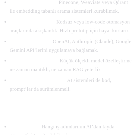
Vektör veritabanları:
Pinecone, Weaviate veya Qdrant
ile embedding tabanlı arama sistemleri kurabilmek.
n8n / Make / Zapier:
Kodsuz veya low-code otomasyon
araçlarında akışkanlık. Hızlı prototip için hayat kurtarır.
API entegrasyonu:
OpenAI, Anthropic (Claude), Google
Gemini API’lerini uygulamaya bağlamak.
Fine-tuning temelleri:
Küçük ölçekli model özelleştirme
ne zaman mantıklı, ne zaman RAG yeterli?
Git ve versiyon kontrolü:
AI sistemleri de kod,
prompt’lar da sürümlenmeli.
Stratejik ve İş Beceriler
Süreç analizi:
Hangi iş adımlarının AI’dan fayda