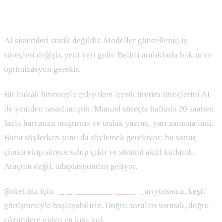
5. İzleme ve Bakım
AI sistemleri statik değildir. Modeller güncellenir, iş
süreçleri değişir, yeni veri gelir. Belirli aralıklarla bakım ve
optimizasyon gerekir.
Bir hukuk bürosuyla çalışırken içerik üretim süreçlerini AI
ile yeniden tasarlamıştık. Manuel süreçte haftada 20 saatten
fazla harcanan araştırma ve taslak yazımı, yarı zamana indi.
Bunu söylerken şunu da söylemek gerekiyor: bu sonuç
çünkü ekip sürece sahip çıktı ve sistemi aktif kullandı.
Araçtan değil, adaptasyondan geliyor.
Şirketiniz için
yapay zeka danışmanlığı
arıyorsanız, keşif
görüşmesiyle başlayabiliriz. Doğru soruları sormak, doğru
çözümlere giden en kısa yol.