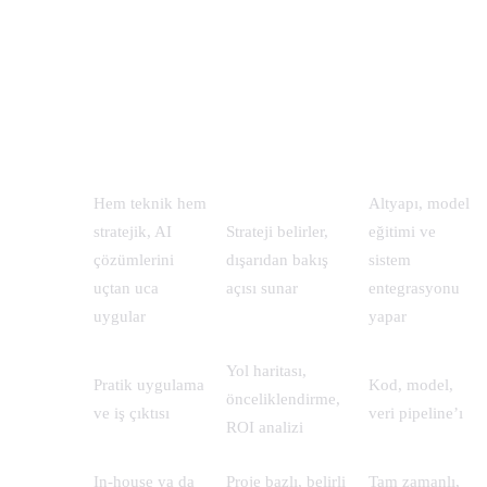
Yapay Zeka Uzmanı, Danışmanı ve Mühendisi:
Karşılaştırma
Yapay Zeka
Yapay Zeka
AI Mühendisi
Uzmanı
Danışmanı
Hem teknik hem
Altyapı, model
stratejik, AI
Strateji belirler,
eğitimi ve
Tanım
çözümlerini
dışarıdan bakış
sistem
uçtan uca
açısı sunar
entegrasyonu
uygular
yapar
Yol haritası,
Pratik uygulama
Kod, model,
Odak
önceliklendirme,
ve iş çıktısı
veri pipeline’ı
ROI analizi
In-house ya da
Proje bazlı, belirli
Tam zamanlı,