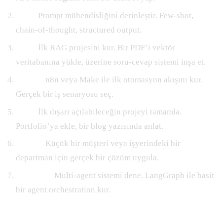
2. ay:
Prompt mühendisliğini derinleştir. Few-shot,
chain-of-thought, structured output.
3. ay:
İlk RAG projesini kur. Bir PDF’i vektör
veritabanına yükle, üzerine soru-cevap sistemi inşa et.
4-5. ay:
n8n veya Make ile ilk otomasyon akışını kur.
Gerçek bir iş senaryosu seç.
6. ay:
İlk dışarı açılabileceğin projeyi tamamla.
Portfolio’ya ekle, bir blog yazısında anlat.
7-9. ay:
Küçük bir müşteri veya işyerindeki bir
departman için gerçek bir çözüm uygula.
10-12. ay:
Multi-agent sistemi dene. LangGraph ile basit
bir agent orchestration kur.