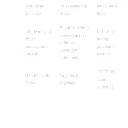
Çalışma
uzun vadeli
bir danışmanlık
teknik ekip
biçimi
freelance
süresi
üyesi
Hangi süreçlerin
n8n ile müşteri
LLM fine-
önce otomatize
Örnek
destek
tuning
edilmesi
görev
otomasyonu
pipeline’ı
gerektiğini
kurmak
yazmak
belirlemek
120-200K
Türkiye
Mid: 80-150K
Proje bazlı,
TL/ay
maliyeti
TL/ay
değişken
(kıdemli)