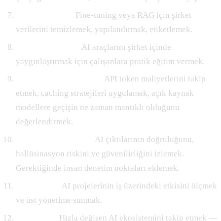
Veri hazırlama:
Fine-tuning veya RAG için şirket
verilerini temizlemek, yapılandırmak, etiketlemek.
Kullanıcı eğitimi:
AI araçlarını şirket içinde
yaygınlaştırmak için çalışanlara pratik eğitim vermek.
Maliyet optimizasyonu:
API token maliyetlerini takip
etmek, caching stratejileri uygulamak, açık kaynak
modellere geçişin ne zaman mantıklı olduğunu
değerlendirmek.
Çıktı kalite kontrolü:
AI çıktılarının doğruluğunu,
hallüsinasyon riskini ve güvenilirliğini izlemek.
Gerektiğinde insan denetim noktaları eklemek.
Raporlama:
AI projelerinin iş üzerindeki etkisini ölçmek
ve üst yönetime sunmak.
Araştırma:
Hızla değişen AI ekosistemini takip etmek —