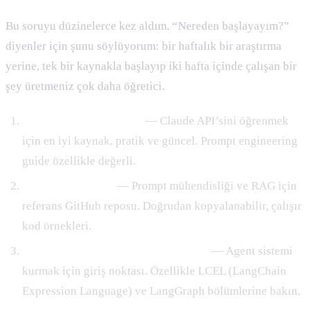
Bu soruyu düzinelerce kez aldım. “Nereden başlayayım?”
diyenler için şunu söylüyorum: bir haftalık bir araştırma
yerine, tek bir kaynakla başlayıp iki hafta içinde çalışan bir
şey üretmeniz çok daha öğretici.
Anthropic dökümanları
— Claude API’sini öğrenmek
için en iyi kaynak, pratik ve güncel. Prompt engineering
guide özellikle değerli.
OpenAI cookbook
— Prompt mühendisliği ve RAG için
referans GitHub reposu. Doğrudan kopyalanabilir, çalışır
kod örnekleri.
LangChain dökümanları ve tutorials
— Agent sistemi
kurmak için giriş noktası. Özellikle LCEL (LangChain
Expression Language) ve LangGraph bölümlerine bakın.