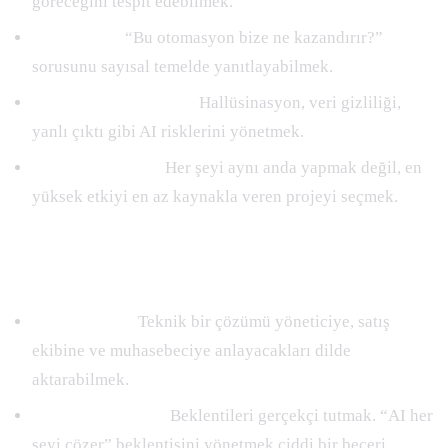
göreceğini tespit edebilmek.
ROI hesabı:
“Bu otomasyon bize ne kazandırır?”
sorusunu sayısal temelde yanıtlayabilmek.
Risk değerlendirmesi:
Hallüsinasyon, veri gizliliği,
yanlı çıktı gibi AI risklerini yönetmek.
Önceliklendirme:
Her şeyi aynı anda yapmak değil, en
yüksek etkiyi en az kaynakla veren projeyi seçmek.
Soft Skills
Sade anlatım:
Teknik bir çözümü yöneticiye, satış
ekibine ve muhasebeciye anlayacakları dilde
aktarabilmek.
Müşteri yönetimi:
Beklentileri gerçekçi tutmak. “AI her
şeyi çözer” beklentisini yönetmek ciddi bir beceri.