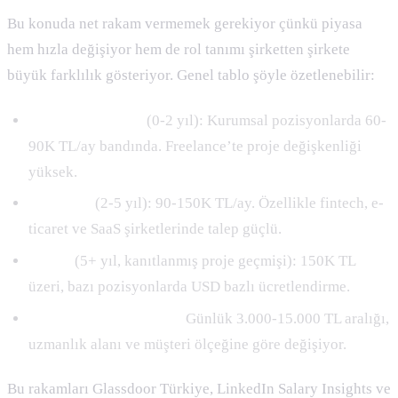
Bu konuda net rakam vermemek gerekiyor çünkü piyasa
hem hızla değişiyor hem de rol tanımı şirketten şirkete
büyük farklılık gösteriyor. Genel tablo şöyle özetlenebilir:
Junior AI uzmanı
(0-2 yıl): Kurumsal pozisyonlarda 60-
90K TL/ay bandında. Freelance’te proje değişkenliği
yüksek.
Mid-level
(2-5 yıl): 90-150K TL/ay. Özellikle fintech, e-
ticaret ve SaaS şirketlerinde talep güçlü.
Senior
(5+ yıl, kanıtlanmış proje geçmişi): 150K TL
üzeri, bazı pozisyonlarda USD bazlı ücretlendirme.
Freelance danışmanlık:
Günlük 3.000-15.000 TL aralığı,
uzmanlık alanı ve müşteri ölçeğine göre değişiyor.
Bu rakamları Glassdoor Türkiye, LinkedIn Salary Insights ve