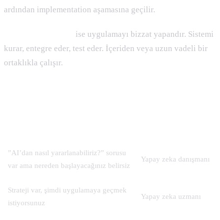
ardından implementation aşamasına geçilir.
Yapay zeka uzmanı
ise uygulamayı bizzat yapandır. Sistemi
kurar, entegre eder, test eder. İçeriden veya uzun vadeli bir
ortaklıkla çalışır.
Hangi Durumda Hangisi Gerekir?
Durum
Tercih
”AI’dan nasıl yararlanabiliriz?” sorusu
Yapay zeka danışmanı
var ama nereden başlayacağınız belirsiz
Strateji var, şimdi uygulamaya geçmek
Yapay zeka uzmanı
istiyorsunuz