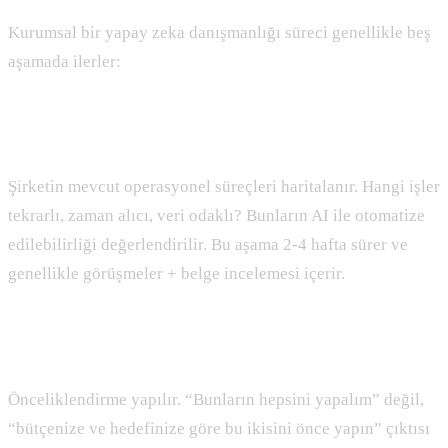
Kurumsal bir yapay zeka danışmanlığı süreci genellikle beş
aşamada ilerler:
1. Keşif ve Süreç Analizi
Şirketin mevcut operasyonel süreçleri haritalanır. Hangi işler
tekrarlı, zaman alıcı, veri odaklı? Bunların AI ile otomatize
edilebilirliği değerlendirilir. Bu aşama 2-4 hafta sürer ve
genellikle görüşmeler + belge incelemesi içerir.
2. Strateji ve Yol Haritası
Önceliklendirme yapılır. “Bunların hepsini yapalım” değil,
“bütçenize ve hedefinize göre bu ikisini önce yapın” çıktısı