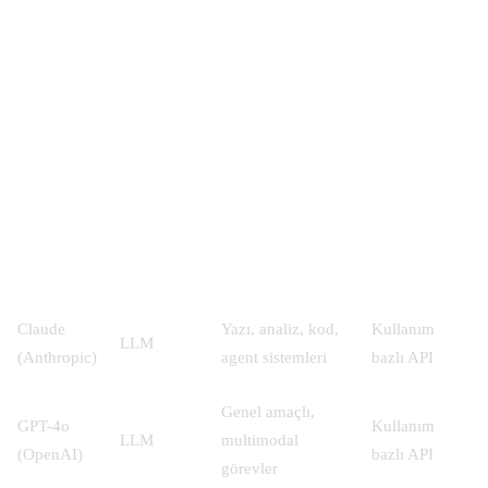
Yapay Zeka Uzmanları Hangi Araçları
Kullanır?
Araç Ekosistemi (2026)
Araç
Kategori
Kullanım Amacı
Ücret Modeli
Claude
Yazı, analiz, kod,
Kullanım
LLM
(Anthropic)
agent sistemleri
bazlı API
Genel amaçlı,
GPT-4o
Kullanım
LLM
multimodal
(OpenAI)
bazlı API
görevler