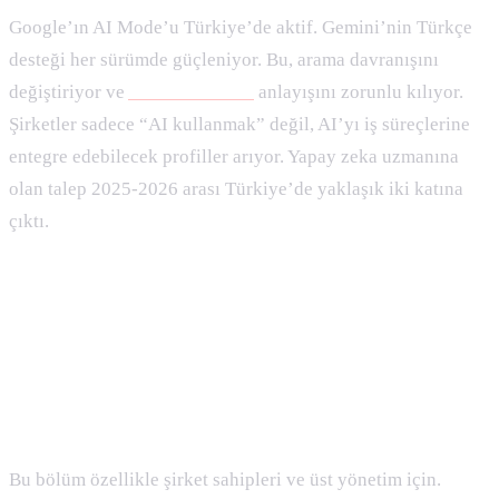
Google’ın AI Mode’u Türkiye’de aktif. Gemini’nin Türkçe
desteği her sürümde güçleniyor. Bu, arama davranışını
değiştiriyor ve
AI destekli SEO
anlayışını zorunlu kılıyor.
Şirketler sadece “AI kullanmak” değil, AI’yı iş süreçlerine
entegre edebilecek profiller arıyor. Yapay zeka uzmanına
olan talep 2025-2026 arası Türkiye’de yaklaşık iki katına
çıktı.
Kurumsal Yapay Zeka Danışmanlığı
Hizmeti Ne Sağlar?
Bu bölüm özellikle şirket sahipleri ve üst yönetim için.