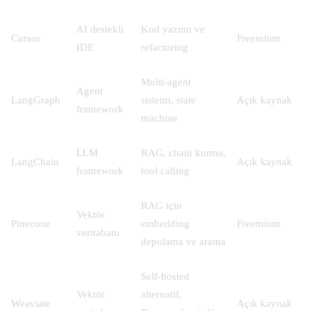
AI destekli
Kod yazımı ve
Cursor
Freemium
IDE
refactoring
Multi-agent
Agent
LangGraph
sistemi, state
Açık kaynak
framework
machine
LLM
RAG, chain kurma,
LangChain
Açık kaynak
framework
tool calling
RAG için
Vektör
Pinecone
embedding
Freemium
veritabanı
depolama ve arama
Self-hosted
Vektör
alternatif,
Weaviate
Açık kaynak