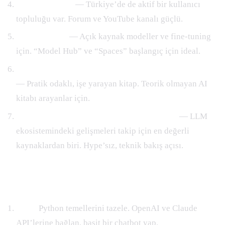
n8n community
— Türkiye’de de aktif bir kullanıcı
topluluğu var. Forum ve YouTube kanalı güçlü.
Hugging Face
— Açık kaynak modeller ve fine-tuning
için. “Model Hub” ve “Spaces” başlangıç için ideal.
“Building LLM Powered Applications” (Valentina Alto)
— Pratik odaklı, işe yarayan kitap. Teorik olmayan AI
kitabı arayanlar için.
Simon Willison’ın blogu (simonwillison.net)
— LLM
ekosistemindeki gelişmeleri takip için en değerli
kaynaklardan biri. Hype’sız, teknik bakış açısı.
3-12 Ay Roadmap
1. ay:
Python temellerini tazele. OpenAI ve Claude
API’lerine bağlan, basit bir chatbot yap.