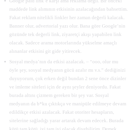
Google paid link’e karşı ama reklama değil. Bir önceki
maddede link alımının etkisinin azalacağından bahsettim.
Fakat reklam nitelikli linkler her zaman değerli kalacak.
Banner olur, advertorial yazı olur. Bana göre Google’nin
gözünde tek değerli link, ziyaretçi akışı yapabilen link
olacak. Sadece arama motorlarında yükselme amaçlı
alınanlar etkisini git gide yitirecek.
Sosyal medya’nın da etkisi azalacak. – “ooo, olur mu
öyle şey, sosyal medyanın gücü azalır mı v.s.” dediğinizi
duyuyorum, çok erken değil bundan 2 sene önce dizinler
ve imleme siteleri için de aynı şeyler deniyordu. Fakat
burada altını çizmem gereken bir şey var. Sosyal
medyanın da b*ku çıktıkça ve manipüle edilmeye devam
edildikçe etkisi azalacak. Fakat otoriter hesapların,
sitelerine sağladığı yarar artarak devam edecek. Burada
kötü tam kötü, iyi tam iyi olacak diyebilirim. Demek