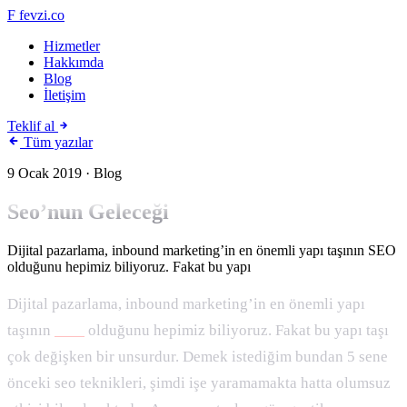
F
fevzi.co
Hizmetler
Hakkımda
Blog
İletişim
Teklif al
Tüm yazılar
9 Ocak 2019
· Blog
Seo’nun Geleceği
Dijital pazarlama, inbound marketing’in en önemli yapı taşının SEO
olduğunu hepimiz biliyoruz. Fakat bu yapı
Dijital pazarlama, inbound marketing’in en önemli yapı
taşının
SEO
olduğunu hepimiz biliyoruz. Fakat bu yapı taşı
çok değişken bir unsurdur. Demek istediğim bundan 5 sene
önceki seo teknikleri, şimdi işe yaramamakta hatta olumsuz