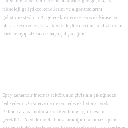
etkisi bile olmaktadır. Arama motorları gün geçtikçe ve
teknoloji geliştikçe kendilerini ve algoritmalarını
geliştirmektedir. SEO gelecekte nereye varacak kimse tam
olarak kestiremez, fakat kendi düşüncelerimi, analizlerimle
harmanlayıp size aktarmaya çalışacağım.
Seo’nun Geleceği : 2019 SEO
Teknikleri ve Seo Trendleri Nasıl
Olacak ?
Epey zamandır internet sektörünün çivisinin çıktığından
bahsederim. Çıkmaya da devam edecek hatta artarak.
Aslında arama motorlarının kendini geliştirmesi bir
gereklilik. Aksi durumda kimse aradığını bulamaz, spam