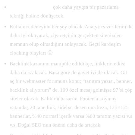
Content marketing
çok daha yaygın bir pazarlama
tekniği haline dönüşecek.
Kullanıcı deneyimi her şey olacak. Analytics verilerini de
daha iyi okuyarak, ziyaretçinin gerçekten sitenizden
memnun olup olmadığını anlayacak. Geçti kardeşim
cloaking olayları 🙂
Backlink kazanımı manipüle edildikçe, linklerin etkisi
daha da azalacak. Bana göre de gayet iyi de olacak. Git
aç bir webmaster forumuna konu; “tanıtım yazısı, banner,
backlink alıyorum” de. 100 özel mesaj gelmişse 97’si çöp
siteler olacak. Kalıbımı basarım. Footer’a koymuş
vatandaş 20 tane link, sidebar desen ona keza, 125×125
bannerlar, %40 normal içerik varsa %60 tanıtım yazısı v.s
v.s. Doğal SEO‘nun önemi daha da artacak.