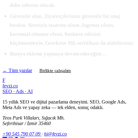
daha sabırsız olacak.
Güvenilir olun. Ziyaretçilerinize güvenilir bir imaj
bırakın. Sitenizin tasarımı olsun, logonuz olsun,
kurumsal olmanız olsun, bunların etkisini
küçümsemeyin. Gerekirse SSL sertifikası da alabilirsiniz.
Buraya ekleme yapmaya devam edeceğim…
← Tüm yazılar
Birlikte çalışalım
F
fevzi.co
SEO · Ads · AI
15 yıllık SEO ve dijital pazarlama deneyimi. SEO, Google Ads,
Meta Ads ve yapay zeka — tek elden, sonuç odaklı.
Teos Park Villaları, Sığacık Mh.
Seferihisar / İzmir 35460
+90 545 790 07 09
·
hi@fevzi.co