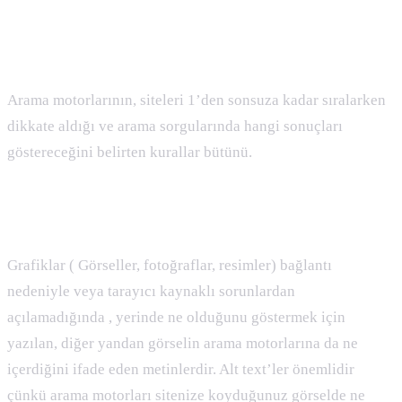
Algorithm ( Algoritma ) Nedir :
Arama motorlarının, siteleri 1’den sonsuza kadar sıralarken
dikkate aldığı ve arama sorgularında hangi sonuçları
göstereceğini belirten kurallar bütünü.
Alt Text Nedir :
Grafiklar ( Görseller, fotoğraflar, resimler) bağlantı
nedeniyle veya tarayıcı kaynaklı sorunlardan
açılamadığında , yerinde ne olduğunu göstermek için
yazılan, diğer yandan görselin arama motorlarına da ne
içerdiğini ifade eden metinlerdir. Alt text’ler önemlidir
çünkü arama motorları sitenize koyduğunuz görselde ne