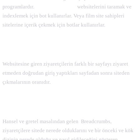
programlardır.
Arama motorları
websitelerini taramak ve
indexlemek için bot kullanırlar. Veya film site sahipleri
sitelerine içerik çekmek için botlar kullanırlar.
Bounce Rate ( Çıkma Oranı )
Nedir
:
Websitesine giren ziyaretçilerin farklı bir sayfayı ziyaret
etmeden doğrudan giriş yaptıkları sayfadan sonra siteden
çıkmalarının oranıdır.
Breadcrumbs ( Ekmek Kırıntısı ) Nedir :
Hansel ve gretel masalından gelen Breadcrumbs,
ziyaretçilere sitede nerede olduklarını ve bir önceki ve kök
dizinin nerede olduğu ve nasıl gidileceğini gösteren