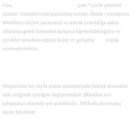
Cms,
content management system
yani “içerik yönetim
sistemi” kelimelerinin kısaltılmış halidir. Örnek : wordpress.
WordPress hiçbir yazılımsal ve teknik yeterliliğe sahip
olmanıza gerek kalmadan kolayca öğrenebileceğiniz ve
içerikler üretebileceğiniz kolay ve gelişmiş
cms
olarak
nitelendirilebilir.
Code Swapping ( Yüksel Ve Değiş ) :
Oluşturulan bir sayfa arama motorlarında yüksek konumlar
elde ettiğinde içeriğini değiştirmektir. Blackhat seo
çalışmaları arasında yer almaktadır. Dikkatli olunmazsa
zararı büyüktür.
Content ( İçerik ) Nedir :