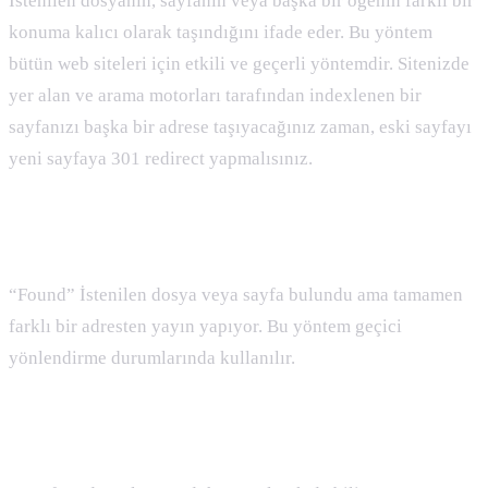
İstenilen dosyanın, sayfanın veya başka bir öğenin farklı bir
konuma kalıcı olarak taşındığını ifade eder. Bu yöntem
bütün web siteleri için etkili ve geçerli yöntemdir. Sitenizde
yer alan ve arama motorları tarafından indexlenen bir
sayfanızı başka bir adrese taşıyacağınız zaman, eski sayfayı
yeni sayfaya 301 redirect yapmalısınız.
302 Nedir :
“Found” İstenilen dosya veya sayfa bulundu ama tamamen
farklı bir adresten yayın yapıyor. Bu yöntem geçici
yönlendirme durumlarında kullanılır.
404 Nedir :