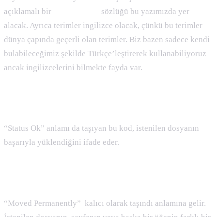
açıklamalı bir
seo terimleri
sözlüğü bu yazımızda yer
alacak. Ayrıca terimler ingilizce olacak, çünkü bu terimler
dünya çapında geçerli olan terimler. Biz bazen sadece kendi
bulabileceğimiz şekilde Türkçe’leştirerek kullanabiliyoruz
ancak ingilizcelerini bilmekte fayda var.
200 Nedir :
“Status Ok” anlamı da taşıyan bu kod, istenilen dosyanın
başarıyla yüklendiğini ifade eder.
301 Nedir :
“Moved Permanently” kalıcı olarak taşındı anlamına gelir.