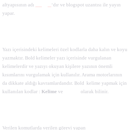
altyapısının adı
blogger
‘dır ve blogspot uzantısı ile yayın
yapar.
Bold ( Kalın )
:
Yazı içerisindeki kelimeleri özel kodlarla daha kalın ve koyu
yazmaktır. Bold kelimeler yazı içerisinde vurgulanan
kelimelerdir ve yazıyı okuyan kişilere yazının önemli
kısımlarını vurgulamak için kullanılır. Arama motorlarının
da dikkate aldığı kavramlardandır. Bold kelime yapmak için
kullanılan kodlar :
Kelime
ve
Kelime
olarak bilinir.
Bot ( Robot, Örümcek, Crawler) Nedir :
Verilen komutlarda verilen görevi yapan