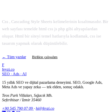
CSS Nedir
Css , Cascading Style Sheets kelimelerinin kısaltmasıdır. Bir
web sayfası temelde html css js php gibi altyapılardan
oluşur. Html bir siteyi temel hatlarıyla kodlamak, css ise
tasarım yapmak olarak düşünülebilir.
← Tüm yazılar
Birlikte çalışalım
F
fevzi.co
SEO · Ads · AI
15 yıllık SEO ve dijital pazarlama deneyimi. SEO, Google Ads,
Meta Ads ve yapay zeka — tek elden, sonuç odaklı.
Teos Park Villaları, Sığacık Mh.
Seferihisar / İzmir 35460
+90 545 790 07 09
·
hi@fevzi.co