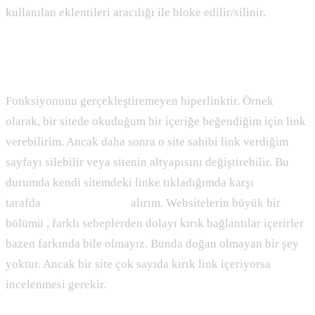
kullanılan eklentileri aracılığı ile bloke edilir/silinir.
Broken Link ( Kırık Link ) Nedir :
Fonksiyonunu gerçekleştiremeyen hiperlinktir. Örnek
olarak, bir sitede okuduğum bir içeriğe beğendiğim için link
verebilirim. Ancak daha sonra o site sahibi link verdiğim
sayfayı silebilir veya sitenin altyapısını değiştirebilir. Bu
durumda kendi sitemdeki linke tıkladığımda karşı
tarafda
404 hata sayfası
alırım. Websitelerin büyük bir
bölümü , farklı sebeplerden dolayı kırık bağlantılar içerirler
bazen farkında bile olmayız. Bunda doğan olmayan bir şey
yoktur. Ancak bir site çok sayıda kırık link içeriyorsa
incelenmesi gerekir.