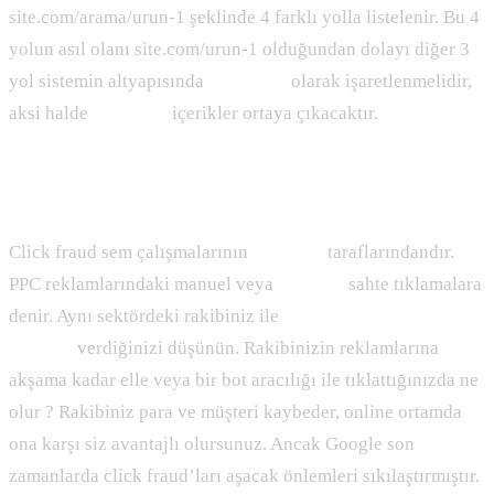
site.com/arama/urun-1 şeklinde 4 farklı yolla listelenir. Bu 4
yolun asıl olanı site.com/urun-1 olduğundan dolayı diğer 3
yol sistemin altyapısında
canonical
olarak işaretlenmelidir,
aksi halde
duplicate
içerikler ortaya çıkacaktır.
Click Fraud Nedir
Click fraud sem çalışmalarının
blackhat
taraflarındandır.
PPC reklamlarındaki manuel veya
botlarla
sahte tıklamalara
denir. Aynı sektördeki rakibiniz ile
adwords
reklamı
verdiğinizi düşünün. Rakibinizin reklamlarına
akşama kadar elle veya bir bot aracılığı ile tıklattığınızda ne
olur ? Rakibiniz para ve müşteri kaybeder, online ortamda
ona karşı siz avantajlı olursunuz. Ancak Google son
zamanlarda click fraud’ları aşacak önlemleri sıkılaştırmıştır.