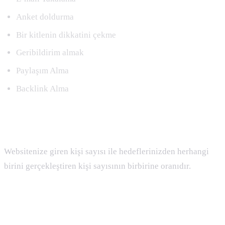
Anket doldurma
Bir kitlenin dikkatini çekme
Geribildirim almak
Paylaşım Alma
Backlink Alma
Conversion Rate ( Dönüşüm Oranı ) Nedir
Websitenize giren kişi sayısı ile hedeflerinizden herhangi
birini gerçekleştiren kişi sayısının birbirine oranıdır.
Copyright ( Telif Hakkı ) Nedir