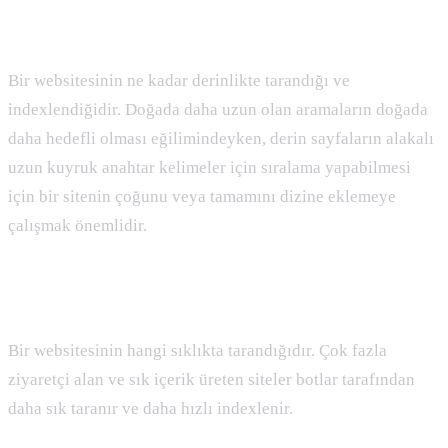
Crawl Depth ( Tarama Derinliği ) Nedir
Bir websitesinin ne kadar derinlikte tarandığı ve
indexlendiğidir. Doğada daha uzun olan aramaların doğada
daha hedefli olması eğilimindeyken, derin sayfaların alakalı
uzun kuyruk anahtar kelimeler için sıralama yapabilmesi
için bir sitenin çoğunu veya tamamını dizine eklemeye
çalışmak önemlidir.
Crawl Frequency ( Tarama Sıklığı ) Nedir
Bir websitesinin hangi sıklıkta tarandığıdır. Çok fazla
ziyaretçi alan ve sık içerik üreten siteler botlar tarafından
daha sık taranır ve daha hızlı indexlenir.