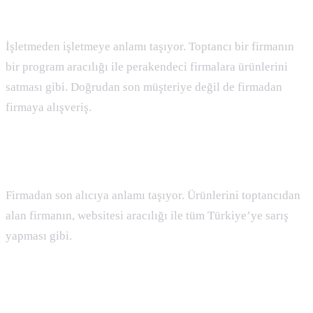
B2B ( Business To Business ) Nedir
:
İşletmeden işletmeye anlamı taşıyor. Toptancı bir firmanın
bir program aracılığı ile perakendeci firmalara ürünlerini
satması gibi. Doğrudan son müşteriye değil de firmadan
firmaya alışveriş.
B2C ( Business To Customer ) Nedir
:
Firmadan son alıcıya anlamı taşıyor. Ürünlerini toptancıdan
alan firmanın, websitesi aracılığı ile tüm Türkiye’ye sarış
yapması gibi.
Backlink Nedir :