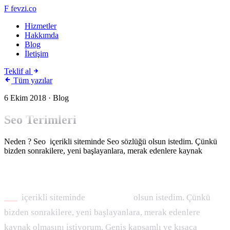
F
fevzi.co
Hizmetler
Hakkımda
Blog
İletişim
Teklif al
Tüm yazılar
6 Ekim 2018
· Blog
Seo Terimleri
Neden ? Seo içerikli siteminde Seo sözlüğü olsun istedim. Çünkü
bizden sonrakilere, yeni başlayanlara, merak edenlere kaynak
Neden ?
Seo
içerikli siteminde
Seo sözlüğü
olsun istedim. Çünkü
bizden sonrakilere, yeni başlayanlara, merak edenlere
kaynak olmasını istiyorum. Geniş kapsamlı ve kısaca