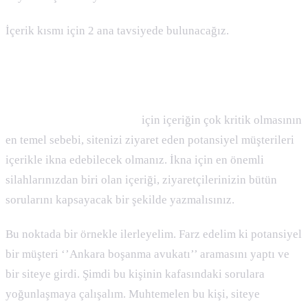
İçerik kısmı için 2 ana tavsiyede bulunacağız.
1) Ziyaretçilerinizin Bütün Sorularını Cevaplayan
İçerikler Yazın
Avukatlar sitelerinde SEO
için içeriğin çok kritik olmasının
en temel sebebi, sitenizi ziyaret eden potansiyel müşterileri
içerikle ikna edebilecek olmanız. İkna için en önemli
silahlarınızdan biri olan içeriği, ziyaretçilerinizin bütün
sorularını kapsayacak bir şekilde yazmalısınız.
Bu noktada bir örnekle ilerleyelim. Farz edelim ki potansiyel
bir müşteri ‘’Ankara boşanma avukatı’’ aramasını yaptı ve
bir siteye girdi. Şimdi bu kişinin kafasındaki sorulara
yoğunlaşmaya çalışalım. Muhtemelen bu kişi, siteye