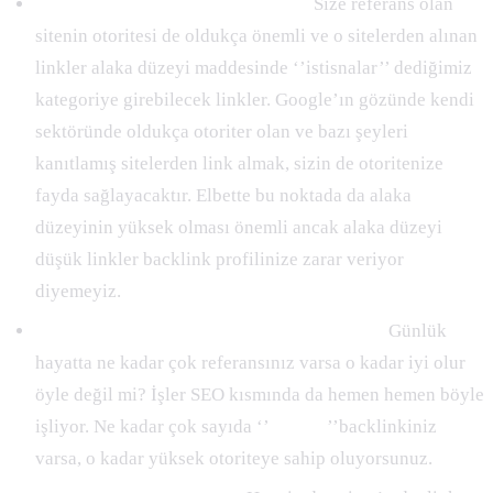
Backlink Alınan Sitenin Otoritesi:
Size referans olan
sitenin otoritesi de oldukça önemli ve o sitelerden alınan
linkler alaka düzeyi maddesinde ‘’istisnalar’’ dediğimiz
kategoriye girebilecek linkler. Google’ın gözünde kendi
sektöründe oldukça otoriter olan ve bazı şeyleri
kanıtlamış sitelerden link almak, sizin de otoritenize
fayda sağlayacaktır. Elbette bu noktada da alaka
düzeyinin yüksek olması önemli ancak alaka düzeyi
düşük linkler backlink profilinize zarar veriyor
diyemeyiz.
Size Backlink Veren Farklı Sitelerin Sayısı:
Günlük
hayatta ne kadar çok referansınız varsa o kadar iyi olur
öyle değil mi? İşler SEO kısmında da hemen hemen böyle
işliyor. Ne kadar çok sayıda ‘’
kaliteli
’’backlinkiniz
varsa, o kadar yüksek otoriteye sahip oluyorsunuz.