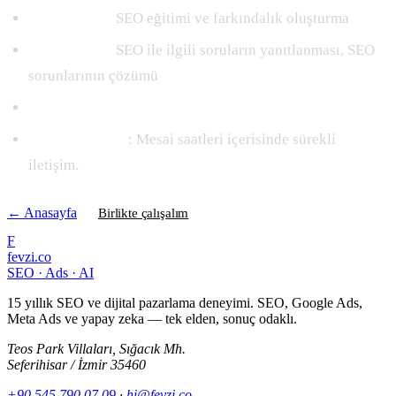
SEO eğitimi:
SEO eğitimi ve farkındalık oluşturma
SEO desteği:
SEO ile ilgili soruların yanıtlanması, SEO
sorunlarının çözümü
Aylık Ultimate Backlink Paketi
Telefon Desteği
: Mesai saatleri içerisinde sürekli
iletişim.
← Anasayfa
Birlikte çalışalım
F
fevzi.co
SEO · Ads · AI
15 yıllık SEO ve dijital pazarlama deneyimi. SEO, Google Ads,
Meta Ads ve yapay zeka — tek elden, sonuç odaklı.
Teos Park Villaları, Sığacık Mh.
Seferihisar / İzmir 35460
+90 545 790 07 09
·
hi@fevzi.co