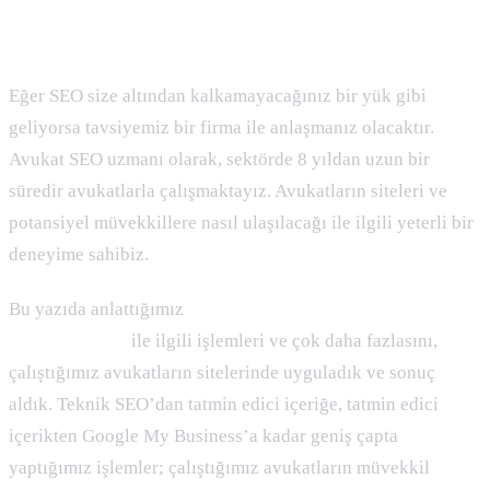
2) Fevzi.co Sizin İçin Burada !
Eğer SEO size altından kalkamayacağınız bir yük gibi
geliyorsa tavsiyemiz bir firma ile anlaşmanız olacaktır.
Avukat SEO uzmanı olarak, sektörde 8 yıldan uzun bir
süredir avukatlarla çalışmaktayız. Avukatların siteleri ve
potansiyel müvekkillere nasıl ulaşılacağı ile ilgili yeterli bir
deneyime sahibiz.
Bu yazıda anlattığımız
avukat siteleri için SEO
optimizasyonu
ile ilgili işlemleri ve çok daha fazlasını,
çalıştığımız avukatların sitelerinde uyguladık ve sonuç
aldık. Teknik SEO’dan tatmin edici içeriğe, tatmin edici
içerikten Google My Business’a kadar geniş çapta
yaptığımız işlemler; çalıştığımız avukatların müvekkil