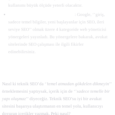
kullanımı büyük ölçüde yeterli olacaktır.
Google Web Yöneticisi Yönergeleri
: Google, ‘’giriş,
sadece temel bilgiler, yeni başlayanlar için SEO, ileri
seviye SEO’’ olmak üzere 4 kategoride web yöneticisi
yönergeleri yayınladı. Bu yönergelere bakarak, avukat
sitelerinde SEO çalışması ile ilgili fikirler
edinebilirsiniz.
İçerik
Nasıl ki teknik SEO’da ‘
’temel atmadan gökdelen dikmeyin
’’
örneklemesini yaptıysak, içerik için de ‘’
sadece temelle bir
yapı oluşmaz
’’ diyeceğiz. Teknik SEO’su iyi bir avukat
sitesini başarıya ulaştırmanın en temel yolu, kullanıcıyı
doyuran içerikler yazmak. Peki nasıl?