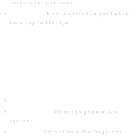
optimizasyonu, içerik üretimi
Backlink inşası:
Kendi networkümüz ile yerel backlink
inşası, doğal backlink inşası
Advanced 30.000TL/AY
Gelişmiş SEO stratejileri ile hedef kitlenize ulaşın.
+Starter paketi hizmetleri
SEO danışmanlığı:
SEO stratejisi geliştirme, aylık
raporlama
SEO araçları:
Ahrefs, SEMrush, Moz Pro gibi SEO