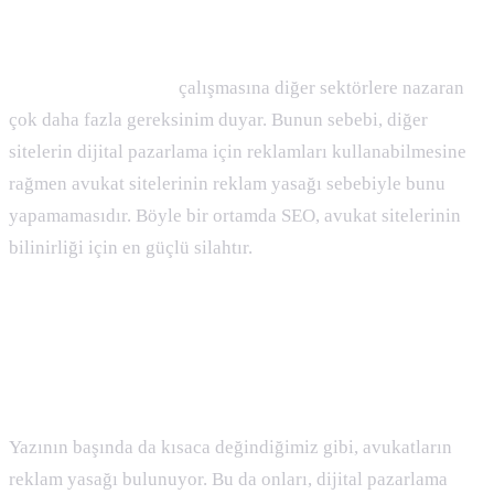
Avukat Siteleri İçin SEO Çalışmaları
Avukat siteleri, SEO
çalışmasına diğer sektörlere nazaran
çok daha fazla gereksinim duyar. Bunun sebebi, diğer
sitelerin dijital pazarlama için reklamları kullanabilmesine
rağmen avukat sitelerinin reklam yasağı sebebiyle bunu
yapamamasıdır. Böyle bir ortamda SEO, avukat sitelerinin
bilinirliği için en güçlü silahtır.
Avukat Siteleri için SEO Neden
Önemlidir?
Yazının başında da kısaca değindiğimiz gibi, avukatların
reklam yasağı bulunuyor. Bu da onları, dijital pazarlama