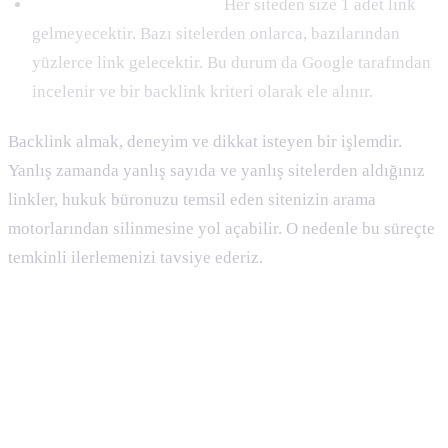
Toplam Backlink Sayınız:
Her siteden size 1 adet link
gelmeyecektir. Bazı sitelerden onlarca, bazılarından
yüzlerce link gelecektir. Bu durum da Google tarafından
incelenir ve bir backlink kriteri olarak ele alınır.
Backlink almak, deneyim ve dikkat isteyen bir işlemdir.
Yanlış zamanda yanlış sayıda ve yanlış sitelerden aldığınız
linkler, hukuk büronuzu temsil eden sitenizin arama
motorlarından silinmesine yol açabilir. O nedenle bu süreçte
temkinli ilerlemenizi tavsiye ederiz.
Avukat Siteleri için SEO Nasıl Yapılır?
1) Kendiniz Öğrenerek Yapabilirsiniz