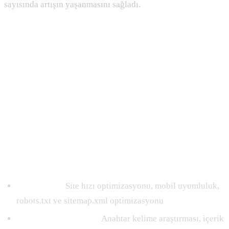
sayısında artışın yaşanmasını sağladı.
2024 Avukat SEO Hizmeti Fiyatları
Starter
17.000TL/AY
Başlangıç ​​düzeyi siteler için uygun fiyatlı çözüm.
Teknik SEO:
Site hızı optimizasyonu, mobil uyumluluk,
robots.txt ve sitemap.xml optimizasyonu
İçerik optimizasyonu:
Anahtar kelime araştırması, içerik