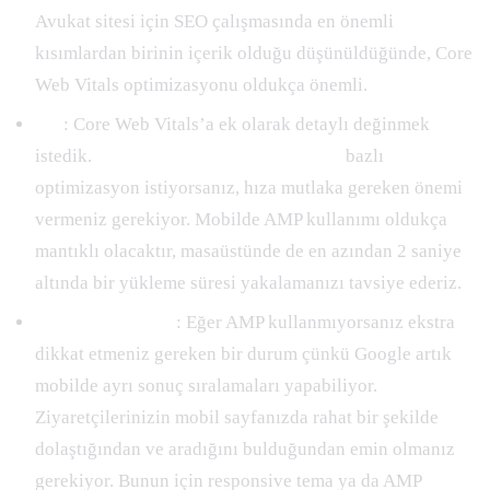
Avukat sitesi için SEO çalışmasında en önemli
kısımlardan birinin içerik olduğu düşünüldüğünde, Core
Web Vitals optimizasyonu oldukça önemli.
Hız
: Core Web Vitals’a ek olarak detaylı değinmek
istedik.
Avukat sitelerinde site içi SEO
bazlı
optimizasyon istiyorsanız, hıza mutlaka gereken önemi
vermeniz gerekiyor. Mobilde AMP kullanımı oldukça
mantıklı olacaktır, masaüstünde de en azından 2 saniye
altında bir yükleme süresi yakalamanızı tavsiye ederiz.
Mobil Uyumluluk
: Eğer AMP kullanmıyorsanız ekstra
dikkat etmeniz gereken bir durum çünkü Google artık
mobilde ayrı sonuç sıralamaları yapabiliyor.
Ziyaretçilerinizin mobil sayfanızda rahat bir şekilde
dolaştığından ve aradığını bulduğundan emin olmanız
gerekiyor. Bunun için responsive tema ya da AMP