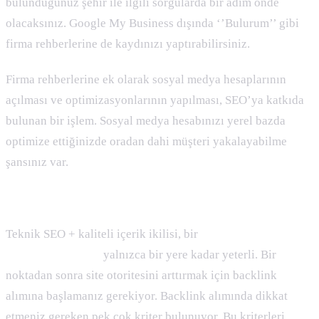
bulunduğunuz şehir ile ilgili sorgularda bir adım önde
olacaksınız. Google My Business dışında ‘’Bulurum’’ gibi
firma rehberlerine de kaydınızı yaptırabilirsiniz.
Firma rehberlerine ek olarak sosyal medya hesaplarının
açılması ve optimizasyonlarının yapılması, SEO’ya katkıda
bulunan bir işlem. Sosyal medya hesabınızı yerel bazda
optimize ettiğinizde oradan dahi müşteri yakalayabilme
şansınız var.
Backlinkler
Teknik SEO + kaliteli içerik ikilisi, bir
avukat sitesi için
SEO çalışmasında
yalnızca bir yere kadar yeterli. Bir
noktadan sonra site otoritesini arttırmak için backlink
alımına başlamanız gerekiyor. Backlink alımında dikkat
etmeniz gereken pek çok kriter bulunuyor. Bu kriterleri