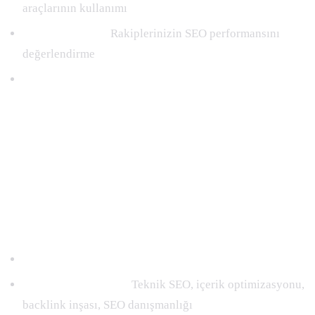
araçlarının kullanımı
Rekabet analizi:
Rakiplerinizin SEO performansını
değerlendirme
Aylık Advanced Backlink Paketi
Ultimate
60.000TL/AY
En kapsamlı SEO paketi ile Google’da zirveye çıkın.
+Advanced paketi hizmetleri
SEO optimizasyonu:
Teknik SEO, içerik optimizasyonu,
backlink inşası, SEO danışmanlığı