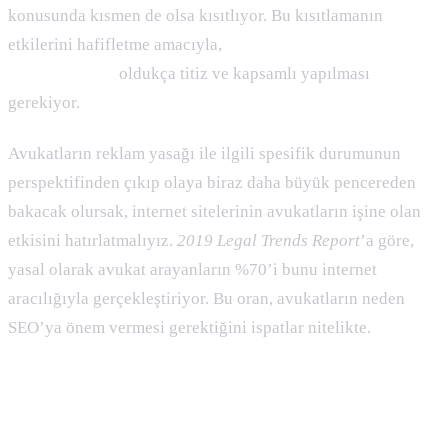
konusunda kısmen de olsa kısıtlıyor. Bu kısıtlamanın
etkilerini hafifletme amacıyla,
avukat siteleri için SEO
çalışmalarının
oldukça titiz ve kapsamlı yapılması
gerekiyor.
Avukatların reklam yasağı ile ilgili spesifik durumunun
perspektifinden çıkıp olaya biraz daha büyük pencereden
bakacak olursak, internet sitelerinin avukatların işine olan
etkisini hatırlatmalıyız.
2019 Legal Trends Report
’a göre,
yasal olarak avukat arayanların %70’i bunu internet
aracılığıyla gerçekleştiriyor. Bu oran, avukatların neden
SEO’ya önem vermesi gerektiğini ispatlar nitelikte.
Avukat Siteleri için SEO