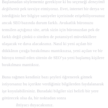
Başlamadan söylememiz gerekiyor ki bu seçeneği
deneyimli
değilseniz
pek tavsiye etmiyoruz. Evet, internet bir derya ve
istediğiniz her bilgiye saniyeler içerisinde erişebiliyorsunuz
ancak SEO bazında durum farklı. Avukatlık büronuzu
temsilen açtığınız site, artık sizin için büronuzdan pek de
farklı değil çünkü o siteden de potansiyel müvekkillere
ulaşacak ve dava alacaksınız. Nasıl ki yeni açılan bir
dükkânın çırağa bırakılması mantıksızsa, yeni açılan ve bir
büroyu temsil eden sitenin de SEO’ya yeni başlamış kişilere
bırakılması mantıksız.
Buna rağmen kendiniz bazı şeyleri öğrenerek gitmek
istiyorsanız bu içerikte verdiğimiz bilgilerden faydalanarak
işe koyulabilirsiniz. Buradaki bilgiler sizi belirli bir yere
götürecek olsa da, bir noktadan sonra
avukat seo
uzmanı
ihtiyacı duyacaksınız.